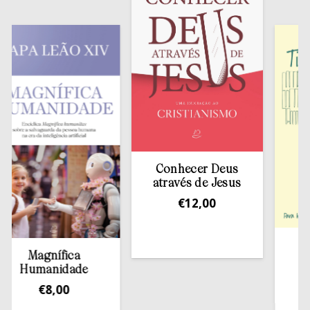
Conhecer Deus
através de Jesus
€
12,00
Tira
Magnífica
Humanidade
€
8,00