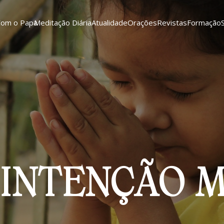
Com o Papa
Meditação Diária
Atualidade
Orações
Revistas
Formação
 INTENÇÃO 