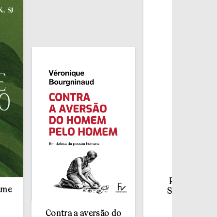
Redescobrir o
Sacramento da
Confissão
Contra a aversão do
€
10,00