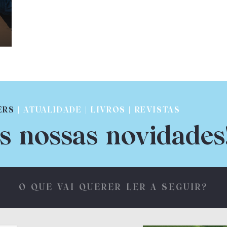
ERS
| ATUALIDADE | LIVROS | REVISTAS
s nossas novidades
O QUE VAI QUERER LER A SEGUIR?