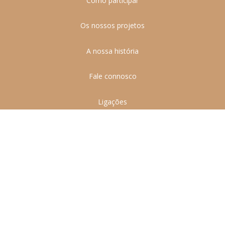
Como participar
Os nossos projetos
A nossa história
Fale connosco
Ligações