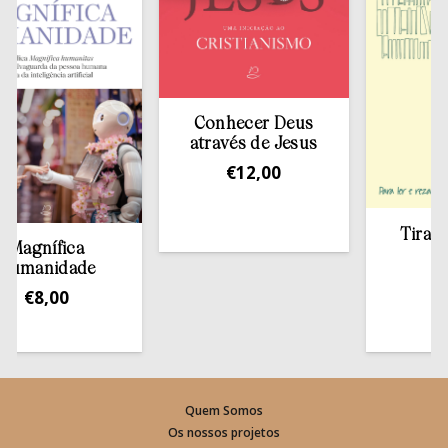
Conhecer Deus
através de Jesus
€
12,00
Tirar a Bí
agnífica
estan
manidade
€
13,
€
8,00
Quem Somos
Os nossos projetos