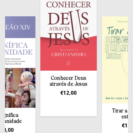
Conhecer Deus
através de Jesus
€
12,00
Tirar a Bíblia 
ica
estante
dade
€
13,50
0