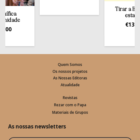
Tirar a Bíblia d
ca
estante
ade
€
13,50
Quem Somos
Os nossos projetos
As Nossas Editoras
Atualidade
Revistas
Rezar com o Papa
Materiais de Grupos
As nossas newsletters