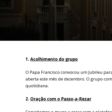
1.
Acolhimento do grupo
O Papa Francisco convocou um Jubileu para
aberta este mês de dezembro. O grupo com
quotidiana.
2.
Oração com o Passo-a-Rezar
Convidamos o grupo a rezar com a platafor