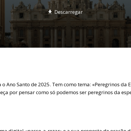
Descarregar
 o Ano Santo de 2025. Tem como tema: «Peregrinos da E
eça por pensar como só podemos ser peregrinos da espe
ma digital «passo-a-rezar» e a sua proposta de oração 