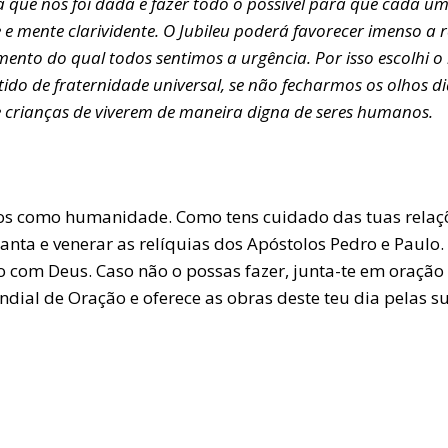
e nos foi dada e fazer todo o possível para que cada um r
e e mente clarividente. O Jubileu poderá favorecer imenso 
nto do qual todos sentimos a urgência. Por isso escolhi o 
ntido de fraternidade universal, se não fecharmos os olhos
e crianças de viverem de maneira digna de seres humanos.
aços como humanidade. Como tens cuidado das tuas relaç
anta e venerar as relíquias dos Apóstolos Pedro e Paulo.
 com Deus. Caso não o possas fazer, junta-te em oração a
dial de Oração e oferece as obras deste teu dia pelas su