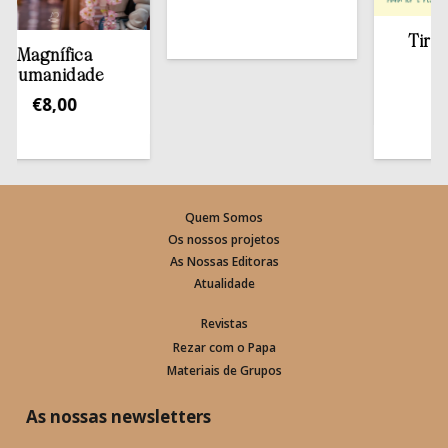
Tirar a 
Magnífica
est
umanidade
€
1
€
8,00
Quem Somos
Os nossos projetos
As Nossas Editoras
Atualidade
Revistas
Rezar com o Papa
Materiais de Grupos
As nossas newsletters