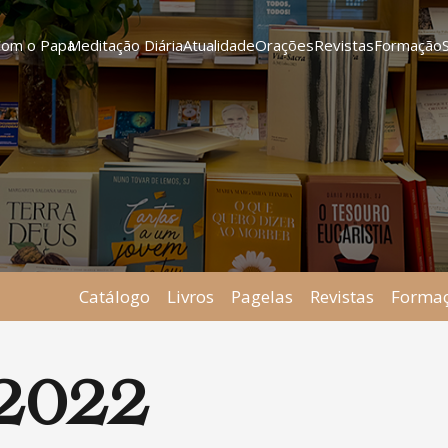
Com o Papa
Meditação Diária
Atualidade
Orações
Revistas
Formação
Catálogo
Livros
Pagelas
Revistas
Forma
2022