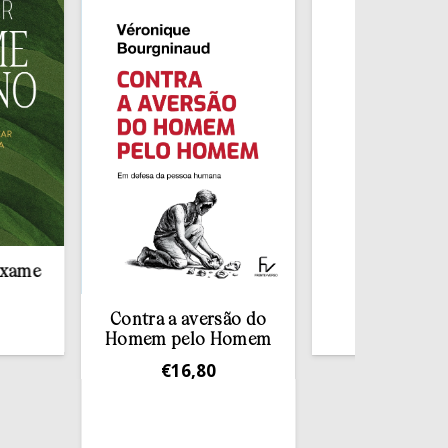
Redescobrir o
Sacramento da
Confissão
Contra a aversão do
€
10,00
Homem pelo Homem
€
16,80