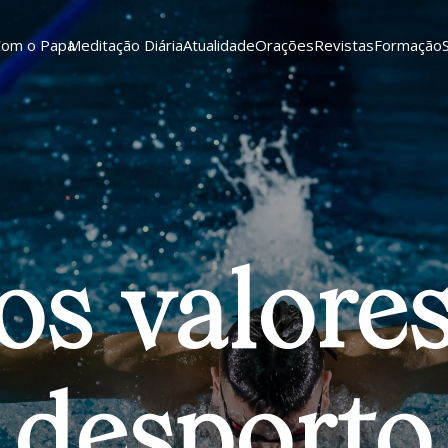
Com o Papa
Meditação Diária
Atualidade
Orações
Revistas
Formação
os valore
desporto