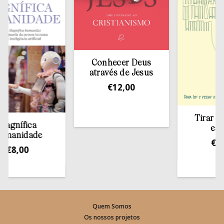
Conhecer Deus
através de Jesus
€
12,00
Tirar a Bíbli
ífica
estante
idade
€
13,50
,00
Quem Somos
Os nossos projetos