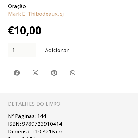
Oração
Mark E. Thibodeaux, sj
€
10,00
Adicionar
DETALHES DO LIVRO
Nº Páginas:
144
ISBN:
9789723910414
Dimensão:
10,8×18 cm