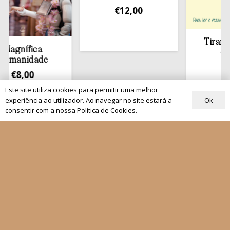
€
12,00
Tirar a Bíbli
ífica
estante
nidade
€
13,50
,00
Este site utiliza cookies para permitir uma melhor
Ok
experiência ao utilizador. Ao navegar no site estará a
consentir com a nossa Política de Cookies.
Quem Somos
Os nossos projetos
As Nossas Editoras
Atualidade
Revistas
Rezar com o Papa
Materiais de Grupos