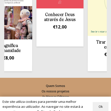
Conhecer Deus
através de Jesus
€
12,00
Tirar a Bíbl
nífica
estante
nidade
€
13,50
8,00
Quem Somos
Os nossos projetos
As Nossas Editoras
Este site utiliza cookies para permitir uma melhor
Atualidade
Ok
experiência ao utilizador. Ao navegar no site estará a