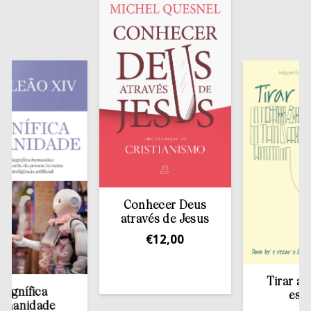
Conhecer Deus
através de Jesus
€
12,00
Tirar a Bíblia
fica
estante
dade