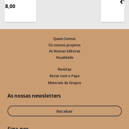
€
13,50
00
Quem Somos
Os nossos projetos
As Nossas Editoras
Atualidade
Revistas
Rezar com o Papa
Materiais de Grupos
As nossas newsletters
Receber
Siga-nos