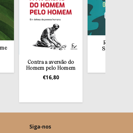
Redescobrir o
Sacramento da
Confissão
Contra a aversão do
€
10,00
Homem pelo Homem
€
16,80
Siga-nos