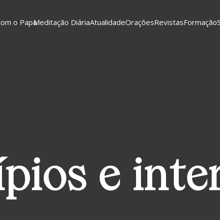
Com o Papa
Meditação Diária
Atualidade
Orações
Revistas
Formação
ípios e inte