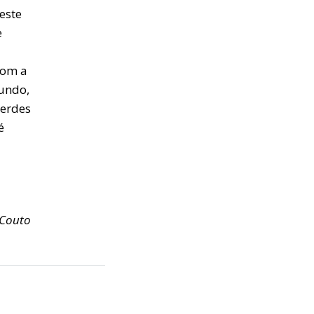
este
e
com a
undo,
berdes
é
s Couto