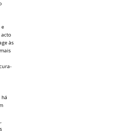
o
 e
 acto
age às
 mais
ocura-
 há
um
,
s