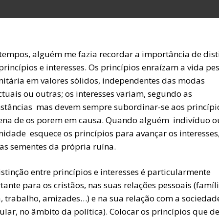
tempos, alguém me fazia recordar a importância de dist
princípios e interesses. Os princípios enraízam a vida pe
itária em valores sólidos, independentes das modas
ctuais ou outras; os interesses variam, segundo as
nstâncias  mas devem sempre subordinar-se aos princípi
ena de os porem em causa. Quando alguém  indivíduo o
dade  esquece os princípios para avançar os interesses
 as sementes da própria ruína.
stinção entre princípios e interesses é particularmente
ante para os cristãos, nas suas relações pessoais (famíli
a, trabalho, amizades…) e na sua relação com a sociedad
ular, no âmbito da política). Colocar os princípios que d