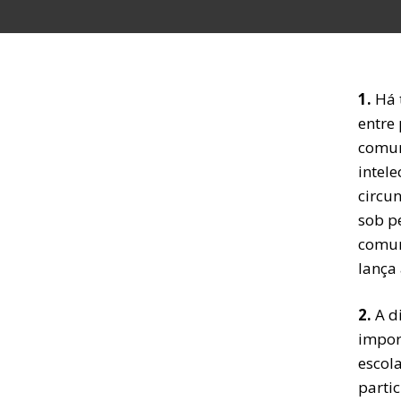
1.
Há 
entre 
comun
intele
circu
sob p
comuni
lança
2.
A di
import
escol
partic