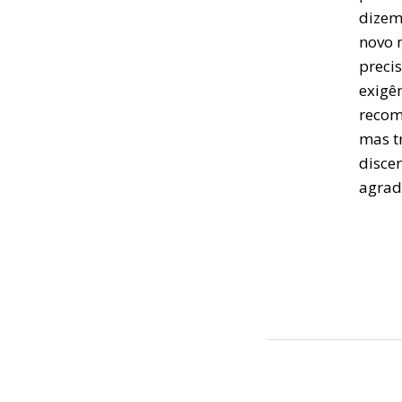
dizem 
novo 
preci
exigê
recom
mas t
disce
agradá