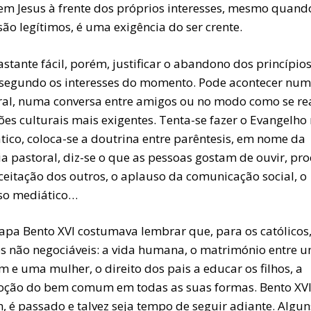
 em Jesus à frente dos próprios interesses, mesmo quand
são legítimos, é uma exigência do ser crente.
stante fácil, porém, justificar o abandono dos princípios
 segundo os interesses do momento. Pode acontecer num
oral, numa conversa entre amigos ou no modo como se re
ões culturais mais exigentes. Tenta-se fazer o Evangelho
tico, coloca-se a doutrina entre parêntesis, em nome da
ia pastoral, diz-se o que as pessoas gostam de ouvir, pr
ceitação dos outros, o aplauso da comunicação social, o
so mediático…
pa Bento XVI costumava lembrar que, para os católicos,
res não negociáveis: a vida humana, o matrimónio entre 
 e uma mulher, o direito dos pais a educar os filhos, a
ção do bem comum em todas as suas formas. Bento XVI
, é passado e talvez seja tempo de seguir adiante. Algun