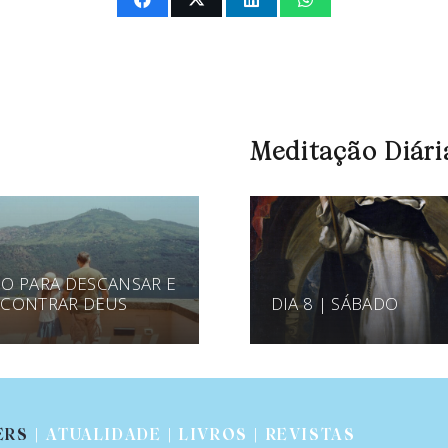
Meditação Diári
O PARA DESCANSAR E
CONTRAR DEUS
DIA 8 | SÁBADO
ERS
| ATUALIDADE | LIVROS | REVISTAS