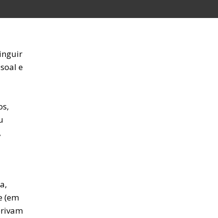
inguir
ssoal e
os,
u
,
a,
e (em
erivam