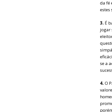
da fé
estes 
3.
É ba
jogar
eleit
quest
simpá
eficác
se a a
suces
4.
O Pa
valo
homem
promo
porém