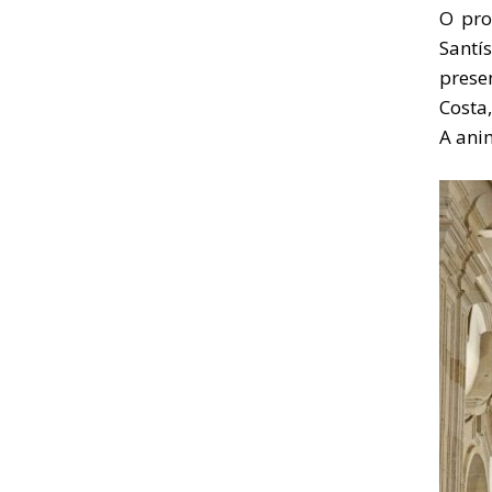
O pro
Santí
prese
Costa,
A ani