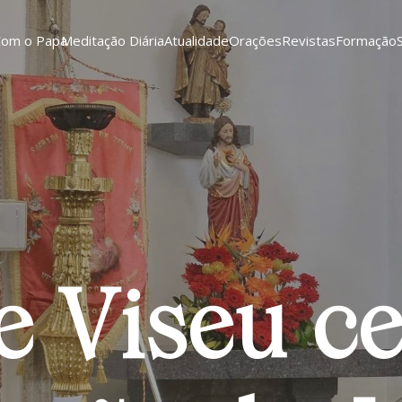
Com o Papa
Meditação Diária
Atualidade
Orações
Revistas
Formação
e Viseu ce