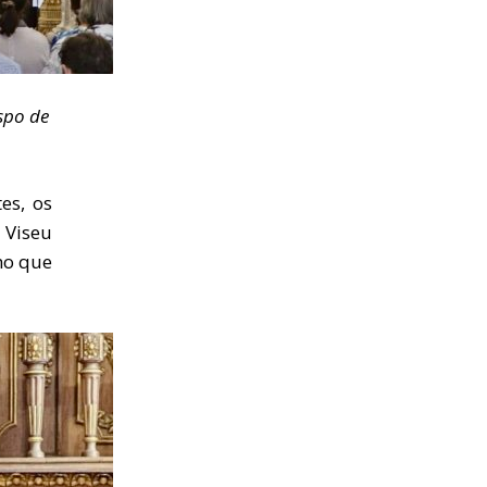
spo de
es, os
Viseu
ho que