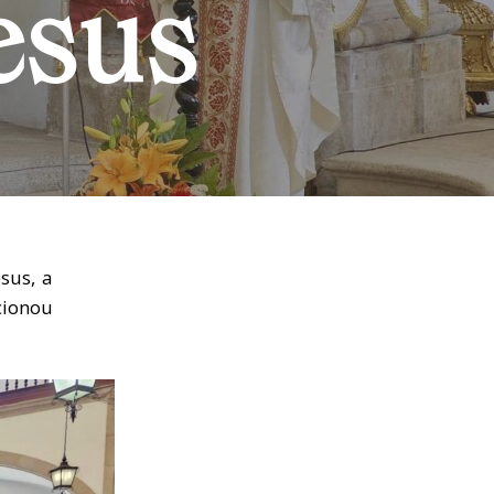
esus
sus, a
cionou