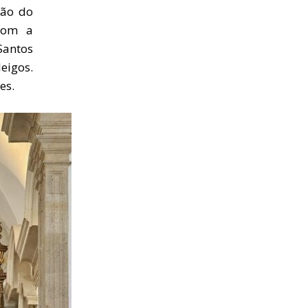
ção do
 com a
Santos
leigos.
es.