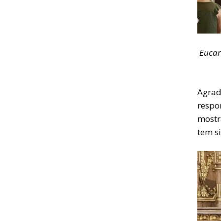
Eucar
Agrad
resp
mostr
tem s