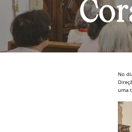
Cor
No di
Direç
uma ta