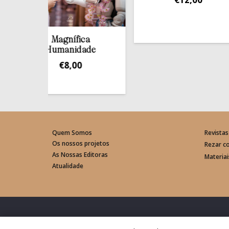
Magnífica
Humanidade
€
8,00
Quem Somos
Revistas
Os nossos projetos
Rezar c
As Nossas Editoras
Materia
Atualidade
© Rede Mundial da Oração do Papa – Portugal 2026