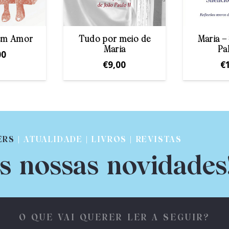
em Amor
Tudo por meio de
Maria – 
Maria
Pa
00
€
9,00
€
ERS
| ATUALIDADE | LIVROS | REVISTAS
s nossas novidades
O QUE VAI QUERER LER A SEGUIR?