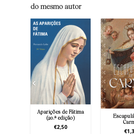
do mesmo autor
Aparições de Fátima
Escapulá
(20.ª edição)
Marias
Car
€
2,50
€
1,