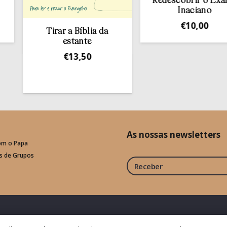
Redescobrir o Exame
Inaciano
€
10,00
Tirar a Bíblia da
estante
€
13,50
As nossas newsletters
om o Papa
is de Grupos
Receber
Fale connosco
Política de Privacid