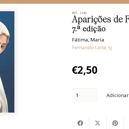
REF:
2346
Aparições de F
7.ª edição
Fátima
,
Maria
Fernando Leite, sj
€
2,50
Adicionar