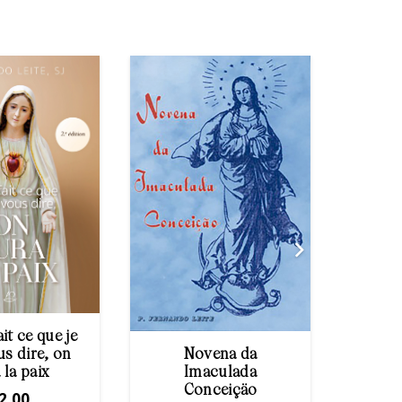
ait ce que je
us dire, on
Novena da
Apari
 la paix
Imaculada
Conceiçäo
2,00