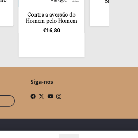
Sacramento da
Confissão
Contra a aversão do
€
10,00
Homem pelo Homem
€
16,80
Siga-nos
ade
Condições Gerais de Venda
Livro de Reclamações