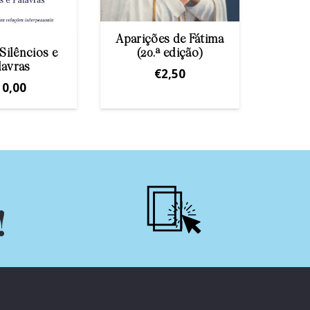
Aparições de Fátima
(20.ª edição)
Silêncios e
Se fi
lavras
V
€
2,50
10,00
!