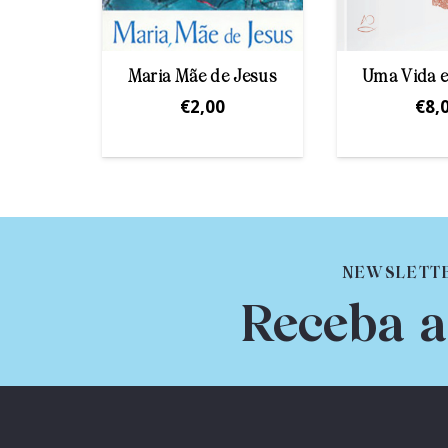
uz
Maria Mãe de Jesus
Uma Vida 
€
2,00
€
8,
NEWSLETT
Receba a