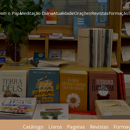
Com o Papa
Meditação Diária
Atualidade
Orações
Revistas
Formação
Catálogo
Livros
Pagelas
Revistas
Forma