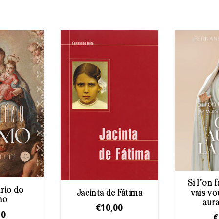
Si l’on f
rio do
vais vo
Jacinta de Fátima
mo
aura
€
10,00
30
€