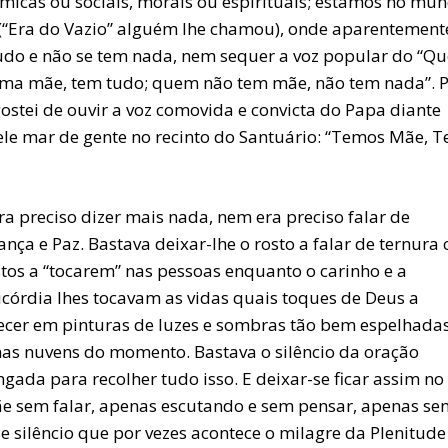
micas ou sociais, morais ou espirituais; estamos no mu
 (“Era do Vazio” alguém lhe chamou), onde aparentement
udo e não se tem nada, nem sequer a voz popular do “Q
ma mãe, tem tudo; quem não tem mãe, não tem nada”. 
gostei de ouvir a voz comovida e convicta do Papa diante
le mar de gente no recinto do Santuário: “Temos Mãe, 
a preciso dizer mais nada, nem era preciso falar de
nça e Paz. Bastava deixar-lhe o rosto a falar de ternura
stos a “tocarem” nas pessoas enquanto o carinho e a
icórdia lhes tocavam as vidas quais toques de Deus a
ecer em pinturas de luzes e sombras tão bem espelhada
 nas nuvens do momento. Bastava o silêncio da oração
gada para recolher tudo isso. E deixar-se ficar assim no
e sem falar, apenas escutando e sem pensar, apenas sen
e silêncio que por vezes acontece o milagre da Plenitude