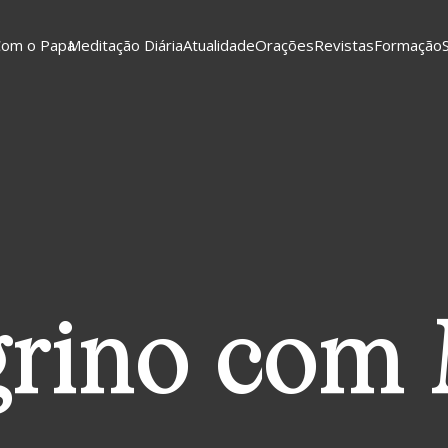
Com o Papa
Meditação Diária
Atualidade
Orações
Revistas
Formação
grino com 