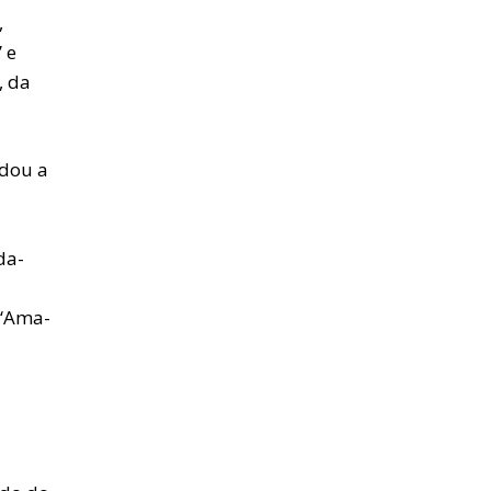
,
 e
, da
idou a
da-
(“Ama-