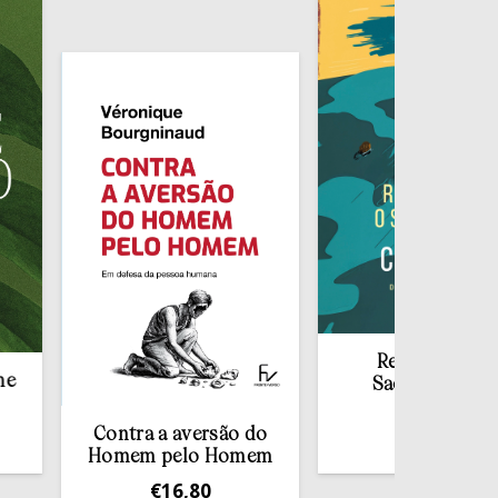
Redescobrir o
Sacramento da
Confissão
Contra a aversão do
€
10,00
Homem pelo Homem
€
16,80