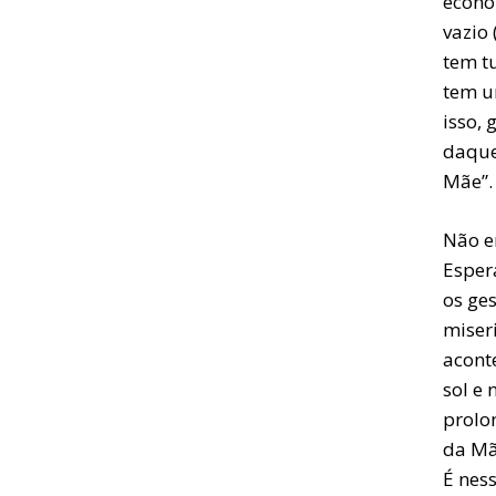
econó
vazio
tem t
tem u
isso, 
daque
Mãe”.
Não er
Espera
os ge
miser
acont
sol e
prolon
da Mã
É ness