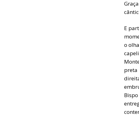
Graça
cânti
E par
momen
o olh
capel
Monte
preta
direi
embru
Bispo
entreg
conten