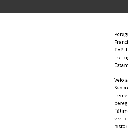
Pereg
Franc
TAP, 
portu
Estamo
Veio 
Senho
pereg
peregr
Fátim
vez c
histór