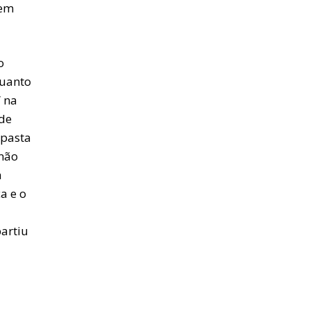
 em
o
quanto
” na
 de
 pasta
 mão
a
a e o
partiu