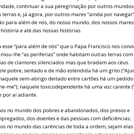
andade, continuar a sua peregrinação por outros mundos
 terras e, já agora, por outros mares “ainda por navegar”
ão para além de nós, do nosso mundo, dos nossos mares
história e até das nossas histórias.
a esse “para além de nós” que o Papa Francisco nos conv
hamou-lhe “as periferias” onde habitam outras terras com
rias de clamores silenciados mas que bradam aos céus.
le pobre, sentado e de mão estendida há um grito (“Aju
 naquele sem-abrigo deitado entre cartões há um pedido
lhe-me”); naquele toxicodependente há uma voz carente 
e por aí adiante.
os no mundo dos pobres e abandonados, dos presos e
pregados, dos doentes e das pessoas com deficiências;
os no mundo das carências de toda a ordem, sejam elas