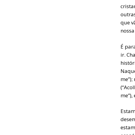
crist
outras
que v
nossa 
É par
ir. C
histó
Naque
me”);
(“Aco
me”), 
Estam
desem
estam