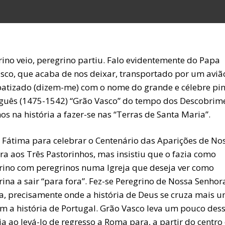
rino veio, peregrino partiu. Falo evidentemente do Papa
isco, que acaba de nos deixar, transportado por um aviã
batizado (dizem-me) com o nome do grande e célebre pin
guês (1475-1542) “Grão Vasco” do tempo dos Descobrime
s na história a fazer-se nas “Terras de Santa Maria”.
a Fátima para celebrar o Centenário das Aparições de No
ra aos Três Pastorinhos, mas insistiu que o fazia como
rino com peregrinos numa Igreja que deseja ver como
ina a sair “para fora”. Fez-se Peregrino de Nossa Senhor
a, precisamente onde a história de Deus se cruza mais 
om a história de Portugal. Grão Vasco leva um pouco des
ia ao levá-lo de regresso a Roma para, a partir do centro