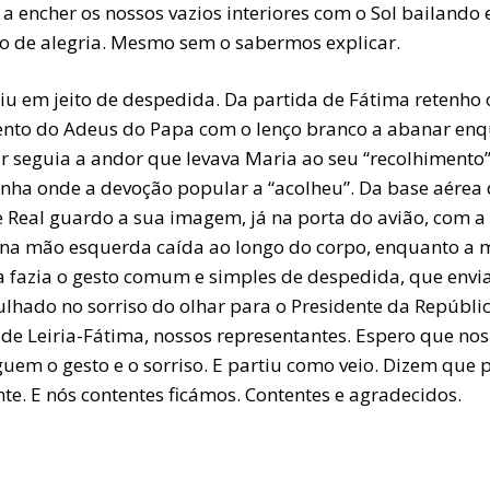
 a encher os nossos vazios interiores com o Sol bailando
co de alegria. Mesmo sem o sabermos explicar.
tiu em jeito de despedida. Da partida de Fátima retenho 
to do Adeus do Papa com o lenço branco a abanar en
ar seguia a andor que levava Maria ao seu “recolhimento
inha onde a devoção popular a “acolheu”. Da base aérea
 Real guardo a sua imagem, já na porta do avião, com a
 na mão esquerda caída ao longo do corpo, enquanto a
ta fazia o gesto comum e simples de despedida, que envi
lhado no sorriso do olhar para o Presidente da Repúblic
 de Leiria-Fátima, nossos representantes. Espero que nos
uem o gesto e o sorriso. E partiu como veio. Dizem que 
te. E nós contentes ficámos. Contentes e agradecidos.