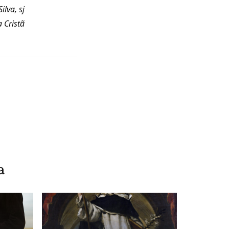
ilva, sj
 Cristã
a