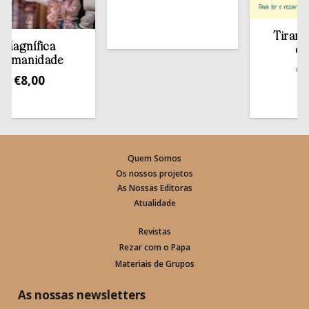
Tirar a Bíb
nífica
estant
anidade
€
13,5
8,00
Quem Somos
Os nossos projetos
As Nossas Editoras
Atualidade
Revistas
Rezar com o Papa
Materiais de Grupos
As nossas newsletters