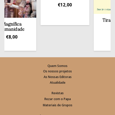
€
12,00
Tirar a Bíb
nífica
estant
anidade
€
13,5
8,00
Quem Somos
Os nossos projetos
As Nossas Editoras
Atualidade
Revistas
Rezar com o Papa
Materiais de Grupos