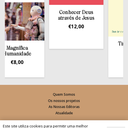
Conhecer Deus
através de Jesus
€
12,00
Tirar a B
agnífica
esta
manidade
€
13
€
8,00
Quem Somos
Os nossos projetos
As Nossas Editoras
Atualidade
Revistas
Este site utiliza cookies para permitir uma melhor