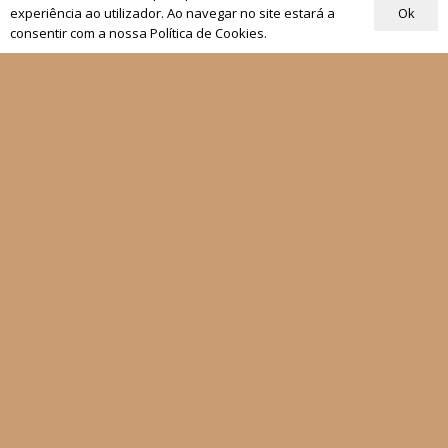
Rezar com o Papa
Ok
experiência ao utilizador. Ao navegar no site estará a
consentir com a nossa Política de Cookies.
Materiais de Grupos
As nossas newsletters
Receber
Siga-nos
Fale connosco
Política de Privacidade
Condições Gerais de Venda