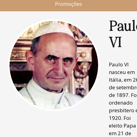
Promoções
Paul
VI
Paulo VI
nasceu em
Itália, em 2
de setembr
de 1897. Fo
ordenado
presbítero
1920. Foi
eleito Papa
em 21 de