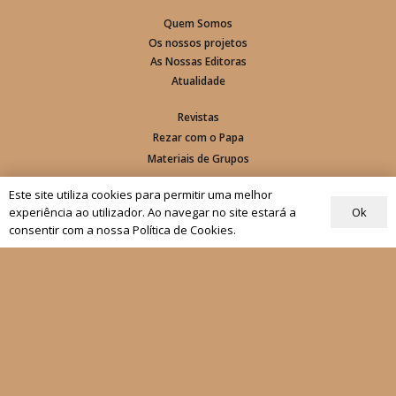
Quem Somos
Os nossos projetos
As Nossas Editoras
Atualidade
Revistas
Rezar com o Papa
Materiais de Grupos
Este site utiliza cookies para permitir uma melhor
As nossas newsletters
Ok
experiência ao utilizador. Ao navegar no site estará a
consentir com a nossa Política de Cookies.
Receber
Siga-nos