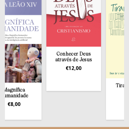
Conhecer Deus
através de Jesus
€
12,00
Tirar a B
agnífica
esta
manidade
€
13,
€
8,00