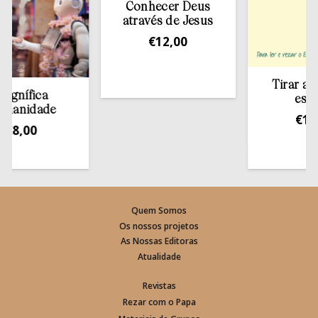
Conhecer Deus
através de Jesus
€
12,00
Tirar a Bíbli
fica
estante
idade
€
13,50
,00
Quem Somos
Os nossos projetos
As Nossas Editoras
Atualidade
Revistas
Rezar com o Papa