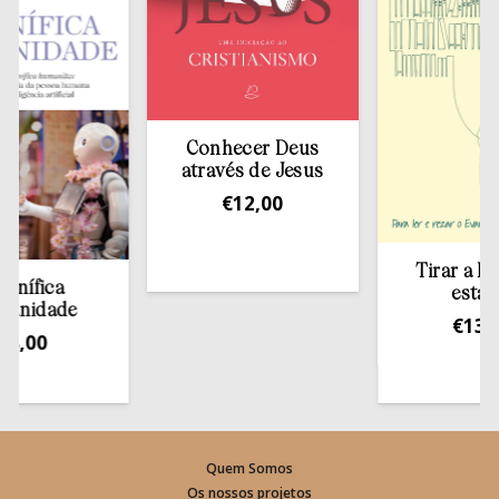
Conhecer Deus
através de Jesus
€
12,00
Tirar a Bíblia 
ica
estante
dade
€
13,50
0
Quem Somos
Os nossos projetos