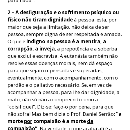
para nada”.
2 – A desfiguração e o sofrimento psíquico ou
físico não tiram dignidade
à pessoa: esta, por
maior que seja a limitação, não deixa de ser
pessoa, sempre digna de ser respeitada e amada.
O que é
indigno na pessoa é a mentira, a
corrupção, a inveja
, a prepotência e a soberba
que exclui e escraviza. A eutanásia também não
resolve essas doenças morais, nem dá espaço
para que sejam repensadas e superadas,
eventualmente, com o acompanhamento, com o
perdão e o paliativo necessário. Se, em vez de
acompanhar a pessoa, para lhe dar dignidade, a
mato, não só não a compreendi como a
“coisifiquei”. Diz-se: faço-o por pena, para que
não sofra! Mas bem dizia o Prof. Daniel Serrão:
“a
morte
por
compaixão é a morte
da
compaixão”
. Na verdade, o que acaba ali é a