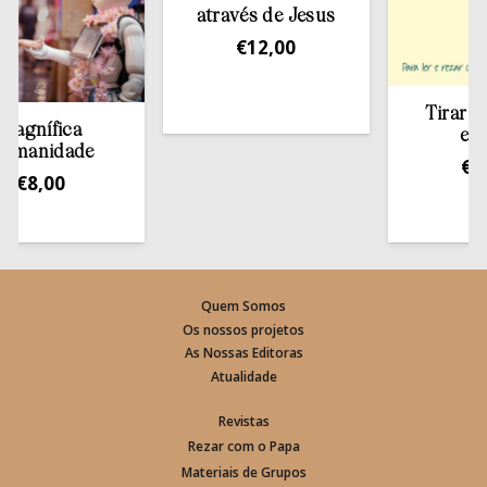
através de Jesus
€
12,00
Tirar a Bíbl
nífica
estant
nidade
€
13,5
8,00
Quem Somos
Os nossos projetos
As Nossas Editoras
Atualidade
Revistas
Rezar com o Papa
Materiais de Grupos