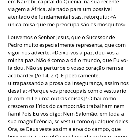
em Nairobi, capital do Quénia, na sua recente
viagem a África, alertado para um possível
atentado de fundamentalistas, retorquiu: «A
única coisa que me preocupa são os mosquitos».
Louvemos o Senhor Jesus, que o Sucessor de
Pedro muito especialmente representa, que com
vigor nos adverte: «Deixo-vos a paz; dou-vos a
minha paz. Não é como a dá o mundo, que Eu vo-
la dou. Não se perturbe o vosso coração nem se
acobarde» (
Jo
14, 27). E poeticamente,
ultrapassando a prosa da insegurança, assim nos
desafia: «Porque vos preocupais com o vestuário
[e com mil e uma outras coisas]? Olhai como
crescem os lírios do campo: não trabalham nem
fiam! Pois Eu vos digo: Nem Salomão, em toda a
sua magnificência, se vestiu como qualquer deles.
Ora, se Deus veste assim a erva do campo, que
hoje existe e amanhã será lançada ao fogo, como