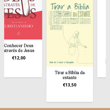
hecer Deus
vés de Jesus
€
12,00
Redesco
Exame I
€
10
Tirar a Bíblia da
estante
€
13,50