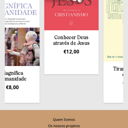
Conhecer Deus
através de Jesus
€
12,00
Tirar a Bíb
nífica
estant
anidade
€
13,5
8,00
Quem Somos
Os nossos projetos