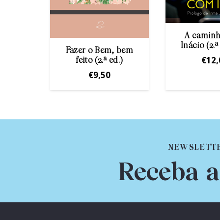
o na
A camin
dade
Inácio (2.
Fazer o Bem, bem
€
12,
feito (2.ª ed.)
€
9,50
NEWSLETT
Receba a