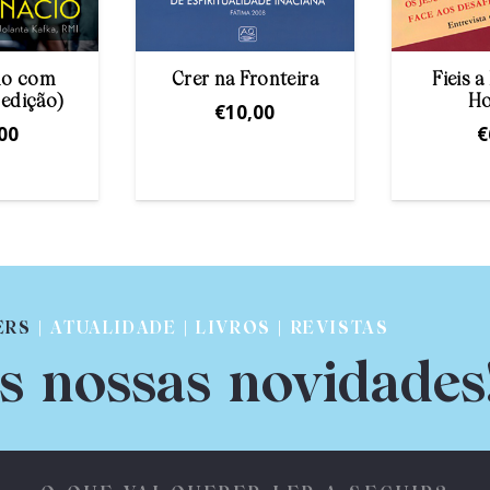
ho com
Crer na Fronteira
Fieis a
ª edição)
H
€
10,00
00
€
ERS
| ATUALIDADE | LIVROS | REVISTAS
s nossas novidades