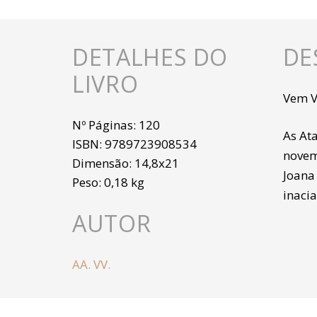
DETALHES DO
DE
LIVRO
Vem V
Nº Páginas:
120
As At
ISBN:
9789723908534
novemb
Dimensão:
14,8x21
Joana 
Peso:
0,18 kg
inacia
AUTOR
AA. VV.