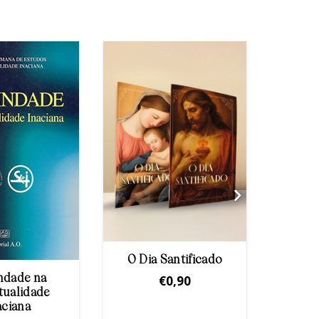
O Dia Santificado
€
0,90
ndade na
Via-
tualidade
L
aciana