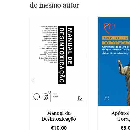
do mesmo autor
 dia
Manual de
Apóstol
Desintoxicação
Cora
€
10,00
€
8,