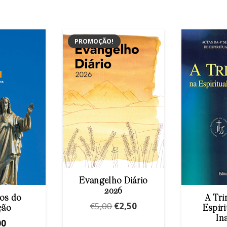
PROMOÇÃO!
Evangelho Diário
2026
os do
A Tri
O
O
€
5,00
€
2,50
ção
Espiri
preço
preço
In
00