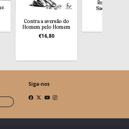
Redescobrir o
Sacramento da
Confissão
Contra a aversão do
€
10,00
Homem pelo Homem
€
16,80
Siga-nos