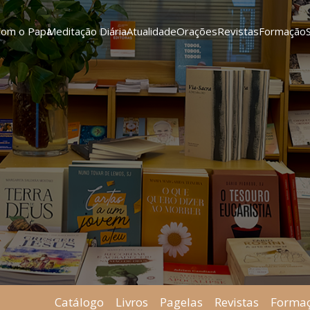
Com o Papa
Meditação Diária
Atualidade
Orações
Revistas
Formação
Catálogo
Livros
Pagelas
Revistas
Forma