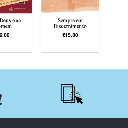
 Deus e ao
Sempre em
Ped
omem
Discernimento
qua
6,00
€
15,00
!