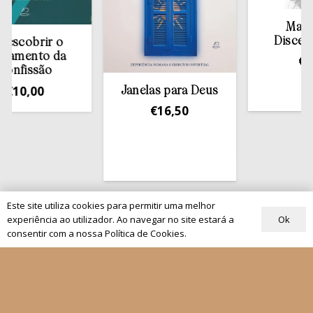
Manual d
Discernime
brir o
nto da
€
9,00
ssão
,00
Janelas para Deus
€
16,50
Este site utiliza cookies para permitir uma melhor
Ok
experiência ao utilizador. Ao navegar no site estará a
Quem Somos
consentir com a nossa Política de Cookies.
Os nossos projetos
As Nossas Editoras
Atualidade
Revistas
Rezar com o Papa