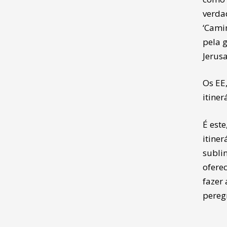
verdad
‘Cami
pela g
Jerusa
Os EE
itiner
É est
itiner
sublin
ofere
fazer
peregr