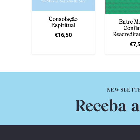
Consolação
em
Entre M
Espiritual
nto
Confia
€
16,50
Reacredita
€
7,
NEWSLETT
Receba a