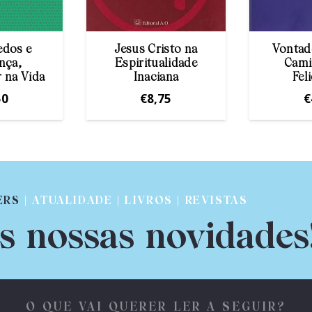
edos e
Jesus Cristo na
Vontad
nça,
Espiritualidade
Cami
r na Vida
Inaciana
Fel
50
€
8,75
€
ERS
| ATUALIDADE | LIVROS | REVISTAS
s nossas novidades
O QUE VAI QUERER LER A SEGUIR?