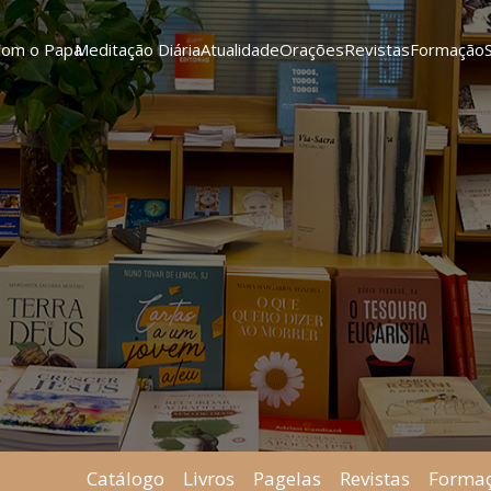
Com o Papa
Meditação Diária
Atualidade
Orações
Revistas
Formação
Catálogo
Livros
Pagelas
Revistas
Forma