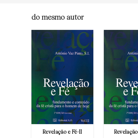
do mesmo autor
Revelaçäo e Fé-II
Revelaçäo 