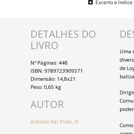
Excerto e Índice
DETALHES DO
DE
LIVRO
Uma ob
divers
Nº Páginas:
448
de Lo
ISBN:
9789723909371
baliz
Dimensão:
14,8x21
Peso:
0,65 kg
Dirigi
Comun
AUTOR
poder
António Vaz Pinto, SI
Como d
como 