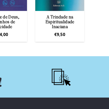
e de Deus,
A Trindade na
Crer
nhos de
Espiritualidade
icidade
Inaciana
4,00
€
9,50
!