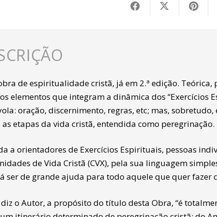
SCRIÇÃO
ra de espiritualidade cristã, já em 2.ª edição. Teórica,
os elementos que integram a dinâmica dos “Exercícios Esp
yola: oração, discernimento, regras, etc; mas, sobretudo
a as etapas da vida cristã, entendida como peregrinação.
da a orientadores de Exercícios Espirituais, pessoas indi
idades de Vida Cristã (CVX), pela sua linguagem simples 
á ser de grande ajuda para todo aquele que quer fazer d
iz o Autor, a propósito do título desta Obra, “é totalme
um itinerário determinado de peregrinação cristã: do Am