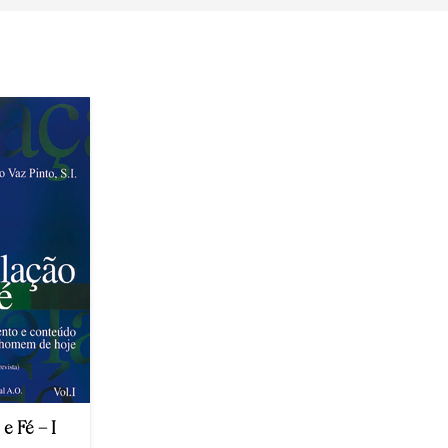
e Fé – I