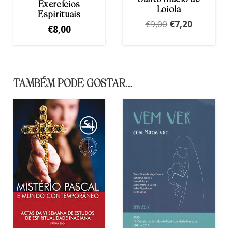
Exercícios
Loiola
Espirituais
O
O
€
9,00
€
7,20
€
8,00
preço
preço
original
atual
era:
é:
€9,00.
€7,20.
TAMBÉM PODE GOSTAR…