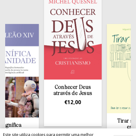
Conhecer Deus
através de Jesus
€
12,00
Tirar a Bíblia 
ica
estante
dade
Este site utiliza cookies para permitir uma melhor
€
13,50