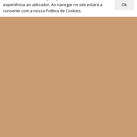
00
Ok
experiência ao utilizador. Ao navegar no site estará a
consentir com a nossa Política de Cookies.
Quem Somos
Os nossos projetos
As Nossas Editoras
Atualidade
Revistas
Rezar com o Papa
Materiais de Grupos
As nossas newsletters
Receber
Siga-nos