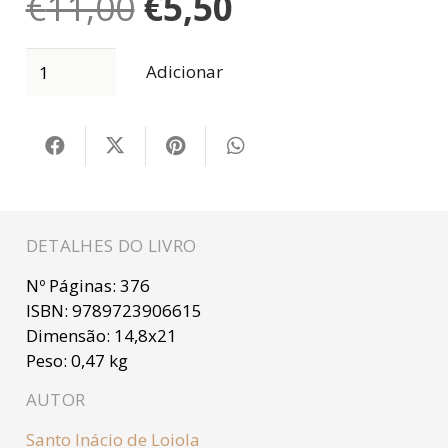
O
O
€
11,00
€
5,50
preço
preço
original
atual
era:
é:
Adicionar
€11,00.
€5,50.
DETALHES DO LIVRO
Nº Páginas:
376
ISBN:
9789723906615
Dimensão:
14,8x21
Peso:
0,47 kg
AUTOR
Santo Inácio de Loiola