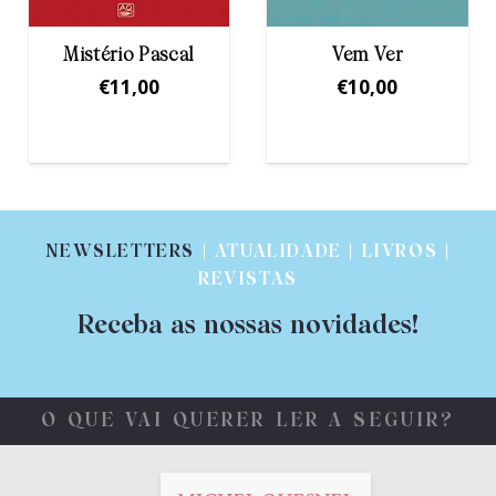
Vem Ver
Manual do
Peregrino
€
10,00
€
16,00
NEWSLETTERS
| ATUALIDADE | LIVROS |
REVISTAS
Receba as nossas novidades!
O QUE VAI QUERER LER A SEGUIR?