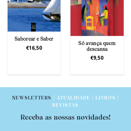
Só avança quem
De noite iremos
descansa
€
11,00
€
9,50
NEWSLETTERS
| ATUALIDADE | LIVROS |
REVISTAS
Receba as nossas novidades!