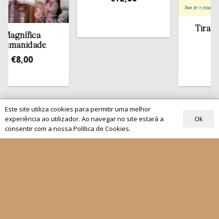
Tirar a Bíbl
nífica
estant
nidade
€
13,50
8,00
Este site utiliza cookies para permitir uma melhor
Quem Somos
Ok
experiência ao utilizador. Ao navegar no site estará a
Os nossos projetos
consentir com a nossa Política de Cookies.
As Nossas Editoras
Atualidade
Revistas
Rezar com o Papa
Materiais de Grupos
As nossas newsletters