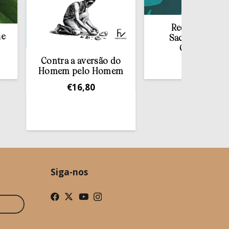
Redescobrir o
Sacramento da
Confissão
Contra a aversão do
€
10,00
Homem pelo Homem
€
16,80
Siga-nos