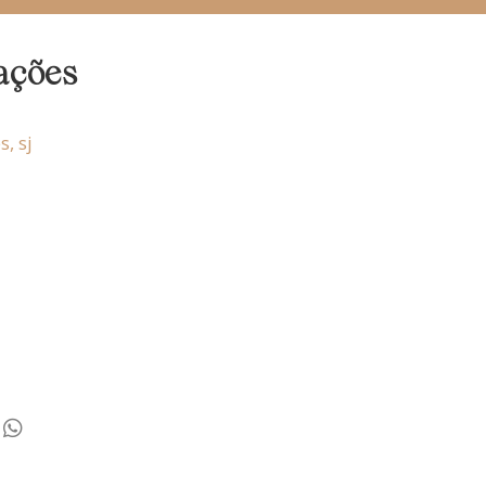
ações
, sj