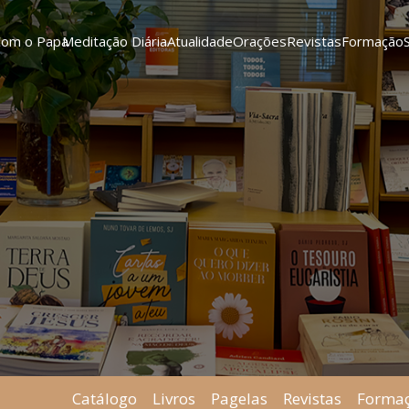
Com o Papa
Meditação Diária
Atualidade
Orações
Revistas
Formação
Catálogo
Livros
Pagelas
Revistas
Forma