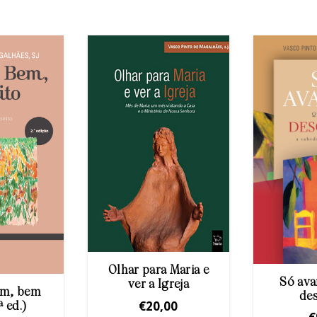
Olhar para Maria e
Só av
ver a Igreja
em, bem
de
€
20,00
ª ed.)