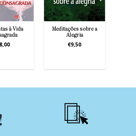
tas à Vida
Meditações sobre a
Me
sagrada
Alegria
8,00
€
9,50
!