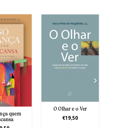
O Olhar e o Ver
Nem
ança quem
€
19,50
scansa