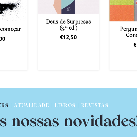
Deus de Surpresas
(3.ª ed.)
recomeçar
Pergun
Con
€
12,50
00
€
ERS
| ATUALIDADE | LIVROS | REVISTAS
s nossas novidades