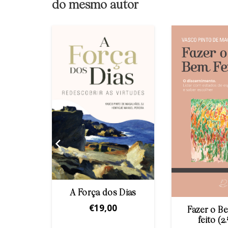
do mesmo autor
A Força dos Dias
mónio
€
19,00
Fazer o B
feito (2.