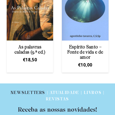
Espírito Santo –
O Espírito Santo,
Fonte de vida e de
Fonte de Vida
amor
Nova
€
10,00
€
6,00
NEWSLETTERS
| ATUALIDADE | LIVROS |
REVISTAS
Receba as nossas novidades!