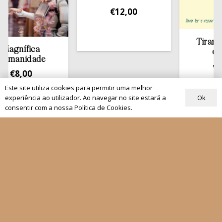
€
12,00
Tirar a Bíbl
ífica
estante
nidade
€
13,50
8,00
Este site utiliza cookies para permitir uma melhor
Ok
experiência ao utilizador. Ao navegar no site estará a
consentir com a nossa Política de Cookies.
Quem Somos
Os nossos projetos
As Nossas Editoras
Atualidade
Revistas
Rezar com o Papa
Materiais de Grupos