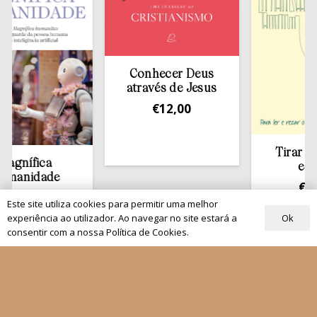
Conhecer Deus
através de Jesus
€
12,00
Tirar a Bíblia 
ica
estante
dade
€
13,50
0
Este site utiliza cookies para permitir uma melhor
Ok
experiência ao utilizador. Ao navegar no site estará a
consentir com a nossa Política de Cookies.
Quem Somos
Os nossos projetos
As Nossas Editoras