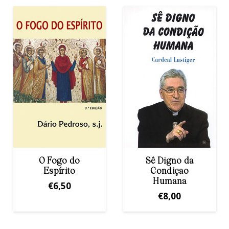
Sê Digno da
Condiçao
De noite iremos
Humana
€
11,00
€
8,00