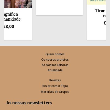
Tirar a Bíbl
nífica
estant
nidade
€
13,50
8,00
Quem Somos
Os nossos projetos
As Nossas Editoras
Atualidade
Revistas
Rezar com o Papa
Materiais de Grupos
As nossas newsletters