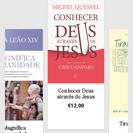
Conhecer Deus
através de Jesus
€
12,00
Tirar a Bí
agnífica
estan