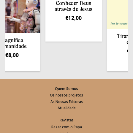
Conhecer Deus
através de Jesus
€
12,00
Tirar a Bíb
nífica
estant
anidade
€
13,5
8,00
Quem Somos
Os nossos projetos
As Nossas Editoras
Atualidade
Revistas
Rezar com o Papa