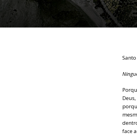
Santo
Ningué
Porqu
Deus,
porque
mesmo
dentr
face 