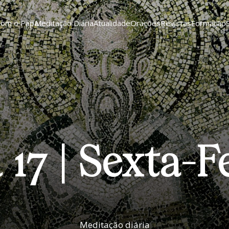
Com o Papa
Meditação Diária
Atualidade
Orações
Revistas
Formação
 17 | Sexta-F
Meditação diária