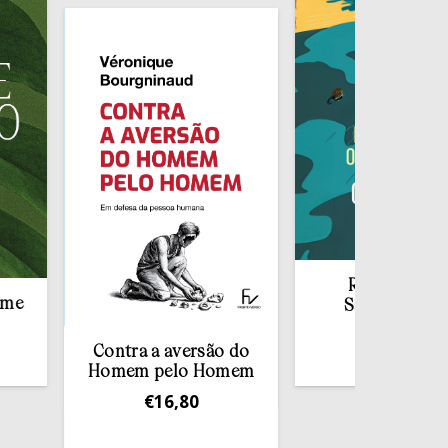
Redescobrir o
Sacramento da
Confissão
Contra a aversão do
€
10,00
Homem pelo Homem
€
16,80