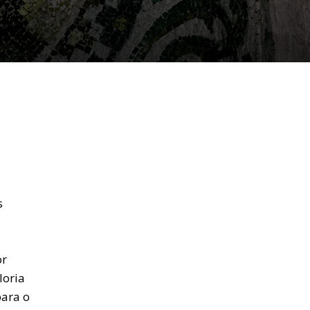
s
,
or
loria
para o