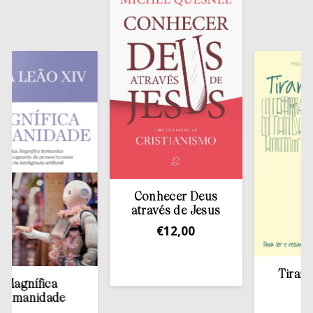
Conhecer Deus
através de Jesus
€
12,00
Tirar a Bí
gnífica
estan
anidade
€
13,