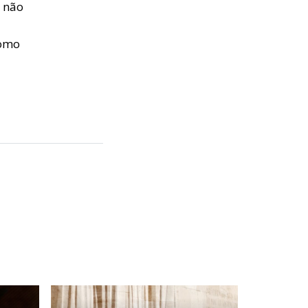
 não
como