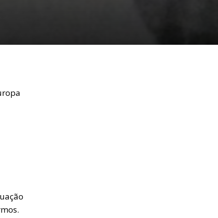
Europa
tuação
rmos.