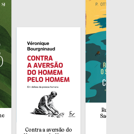
Redescobrir o
Sacramento da
Confissão
Contra a aversão do
€
10,00