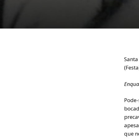
Santa
(Festa
Enquan
Pode-
bocad
preca
apesa
que n