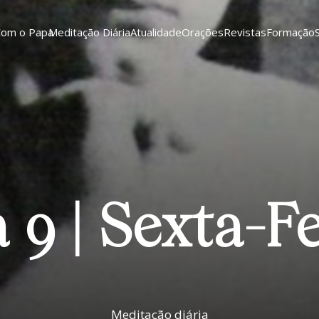
Com o Papa
Meditação Diária
Atualidade
Orações
Revistas
Formação
 9 | Sexta-F
Meditação diária