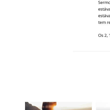
Sermo
estáv
estáv
tem r
Os 2, 