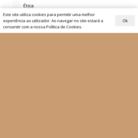
Ética
Este site utiliza cookies para permitir uma melhor
História da Igreja
Ok
experiência ao utilizador. Ao navegar no site estará a
Teologia
consentir com a nossa Política de Cookies.
Frente e Verso
História da Companhia de Jesus
História SJ
Igreja
Magistério
Documentos Papais
Maria
Fátima
Mensageiro
Movimento Eucarístico Juvenil
Novenas de Natal