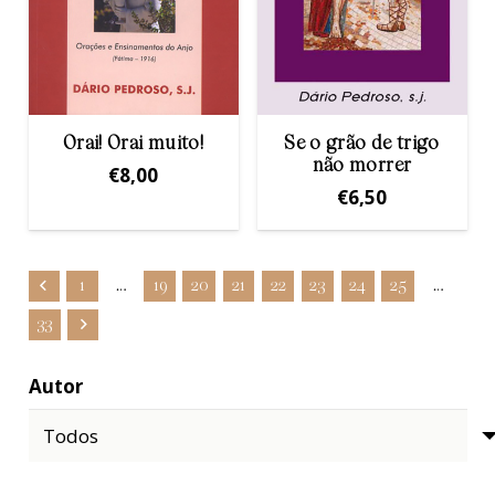
Orai! Orai muito!
Se o grão de trigo
não morrer
€
8,00
€
6,50
1
…
19
20
21
22
23
24
25
…
33
Autor