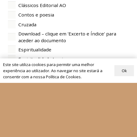
Clássicos Editorial AO
Contos e poesia
Cruzada
Download – clique em 'Excerto e Índice' para
aceder ao documento
Espiritualidade
Espiritualidade Inaciana
Este site utiliza cookies para permitir uma melhor
Formação cristã
Ok
experiência ao utilizador. Ao navegar no site estará a
consentir com a nossa Política de Cookies.
Ética
História da Igreja
Teologia
Frente e Verso
História da Companhia de Jesus
História SJ
Igreja