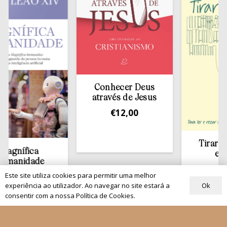
Conhecer Deus
através de Jesus
€
12,00
Tirar a Bíblia
fica
estante
idade
€
13,50
00
Este site utiliza cookies para permitir uma melhor
Ok
experiência ao utilizador. Ao navegar no site estará a
consentir com a nossa Política de Cookies.