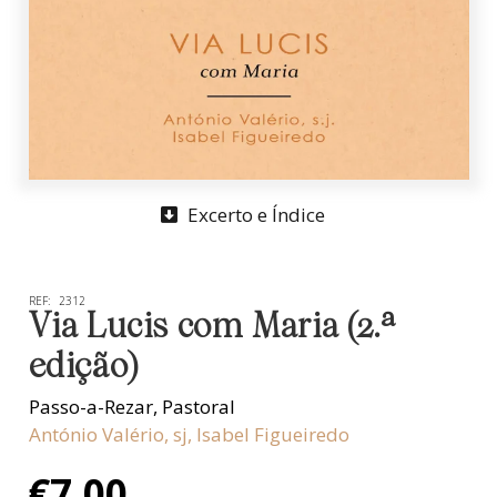
Excerto e Índice
REF:
2312
Via Lucis com Maria (2.ª
edição)
Passo-a-Rezar
,
Pastoral
António Valério, sj
,
Isabel Figueiredo
€
7,00