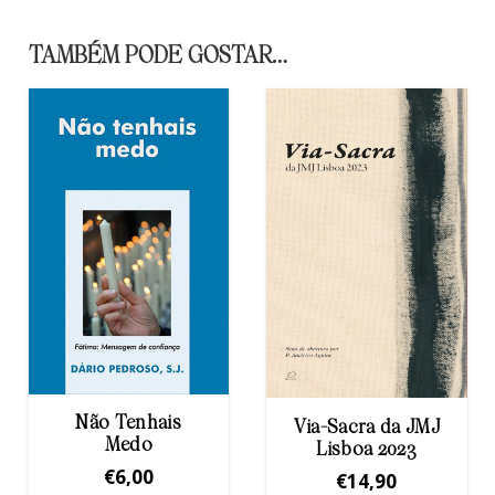
TAMBÉM PODE GOSTAR…
Bodas (de prata e
Via-Sacra da JMJ
ouro) do nosso
Lisboa 2023
Matrimónio
€
14,90