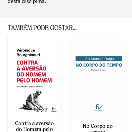
desta disciplina.
TAMBÉM PODE GOSTAR…
o
No Corpo do
Alegria e
o