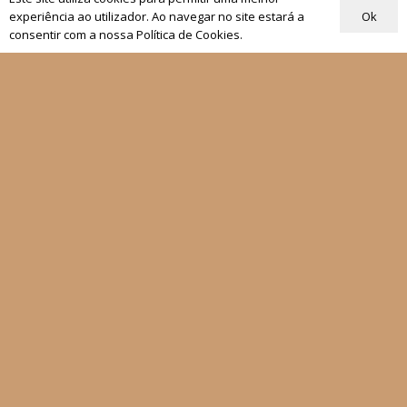
Ok
experiência ao utilizador. Ao navegar no site estará a
consentir com a nossa Política de Cookies.
Quem Somos
Os nossos projetos
As Nossas Editoras
Atualidade
Revistas
Rezar com o Papa
Materiais de Grupos
As nossas newsletters
Receber
Siga-nos