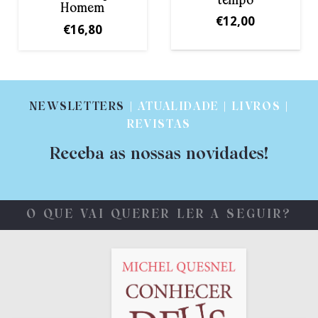
tempo
Misericórdia
€
12,00
€
14,00
NEWSLETTERS
| ATUALIDADE | LIVROS |
REVISTAS
Receba as nossas novidades!
O QUE VAI QUERER LER A SEGUIR?