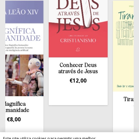
Conhecer Deus
através de Jesus
€
12,00
Tirar a Bíb
nífica
estant
anidade
€
13,5
8,00
Este site utiliza cookies para permitir uma melhor