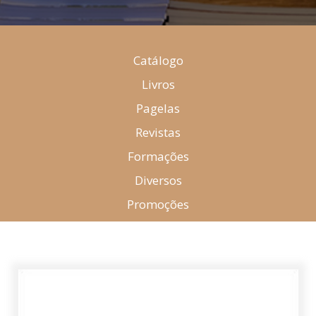
Catálogo
Livros
Pagelas
Revistas
Formações
Diversos
Promoções