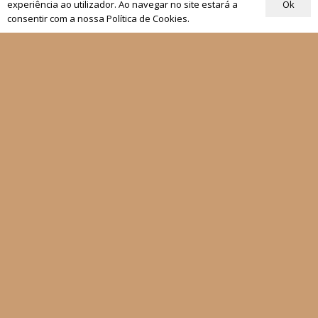
Ok
experiência ao utilizador. Ao navegar no site estará a
Tirar a Bíblia
consentir com a nossa Política de Cookies.
fica
estante
idade
€
13,50
00
Quem Somos
Os nossos projetos
As Nossas Editoras
Atualidade
Revistas
Rezar com o Papa
Materiais de Grupos
As nossas newsletters
Receber