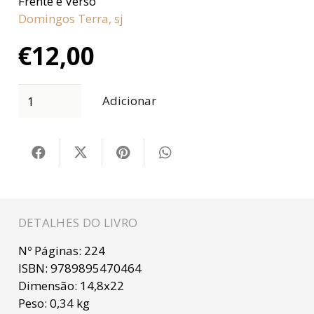
Frente e Verso
Domingos Terra, sj
€
12,00
Adicionar
DETALHES DO LIVRO
Nº Páginas:
224
ISBN:
9789895470464
Dimensão:
14,8x22
Peso:
0,34 kg