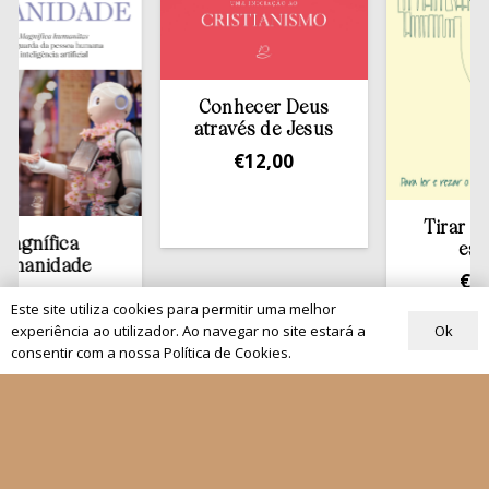
Conhecer Deus
através de Jesus
€
12,00
Tirar a Bíbli
ífica
estante
idade
€
13,50
,00
Este site utiliza cookies para permitir uma melhor
Ok
experiência ao utilizador. Ao navegar no site estará a
consentir com a nossa Política de Cookies.
Quem Somos
Os nossos projetos
As Nossas Editoras