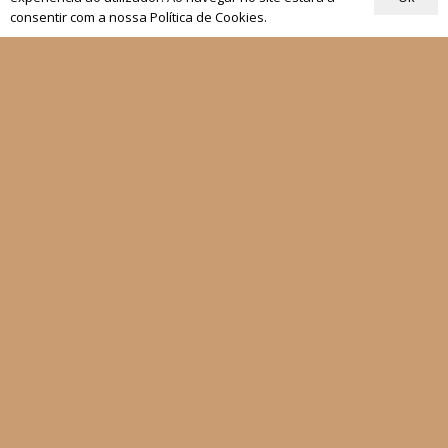
consentir com a nossa Política de Cookies.
Quem Somos
Os nossos projetos
As Nossas Editoras
Atualidade
Revistas
Rezar com o Papa
Materiais de Grupos
As nossas newsletters
Receber
Siga-nos