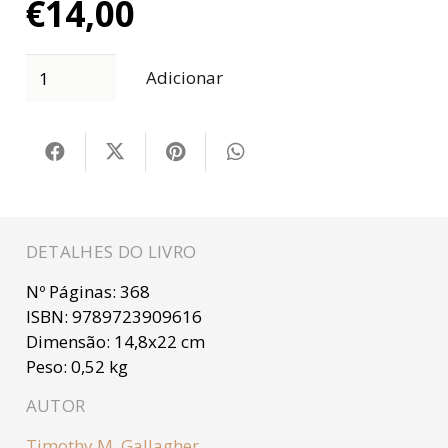
€
14,00
Adicionar
DETALHES DO LIVRO
Nº Páginas:
368
ISBN:
9789723909616
Dimensão:
14,8x22 cm
Peso:
0,52 kg
AUTOR
Timothy M. Gallagher