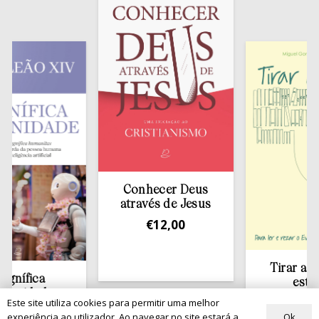
Conhecer Deus
através de Jesus
€
12,00
Tirar a Bíblia
fica
estante
dade
€
13,50
Este site utiliza cookies para permitir uma melhor
00
Ok
experiência ao utilizador. Ao navegar no site estará a