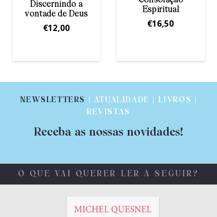
Consolação
Jesus Cristo na
Espiritual
Espiritualidade
€
16,50
Inaciana
€
8,75
NEWSLETTERS
| ATUALIDADE | LIVROS |
REVISTAS
Receba as nossas novidades!
O QUE VAI QUERER LER A SEGUIR?