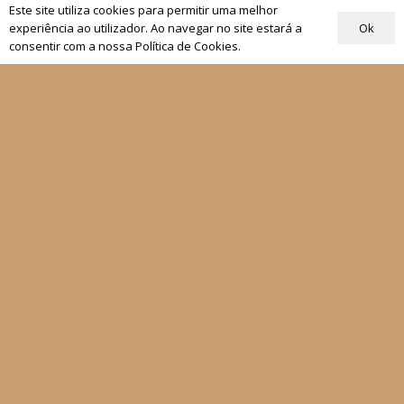
Os nossos projetos
Este site utiliza cookies para permitir uma melhor
As Nossas Editoras
Ok
experiência ao utilizador. Ao navegar no site estará a
Atualidade
consentir com a nossa Política de Cookies.
Revistas
Rezar com o Papa
Materiais de Grupos
As nossas newsletters
Receber
Siga-nos
Fale connosco