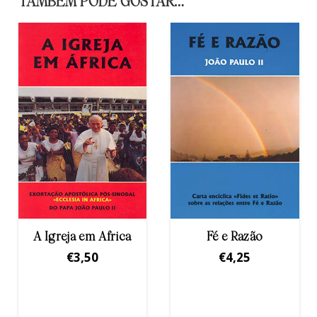
TAMBÉM PODE GOSTAR…
ica
Fé e Razão
Família
Cristä/Familiaris
€
4,25
cons.
€
5,00