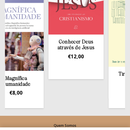
Conhecer Deus
através de Jesus
€
12,00
Tirar a Bíb
gnífica
estant
anidade
€
13,5
€
8,00
Quem Somos