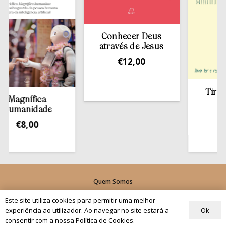
Conhecer Deus
através de Jesus
€
12,00
Tirar a Bíb
gnífica
estan
anidade
€
13,5
€
8,00
Quem Somos
Os nossos projetos
Este site utiliza cookies para permitir uma melhor
As Nossas Editoras
Ok
experiência ao utilizador. Ao navegar no site estará a
Atualidade
consentir com a nossa Política de Cookies.