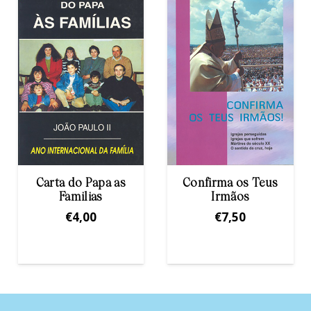
pa as
Confirma os Teus
Carta aos Jov
s
Irmãos
€
1,80
€
7,50